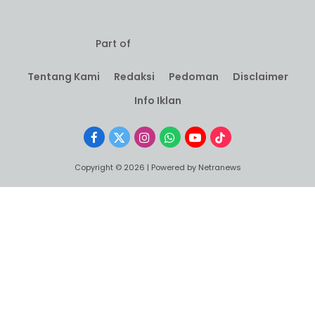
Part of
Tentang Kami
Redaksi
Pedoman
Disclaimer
Info Iklan
Facebook
X
Instagram
WhatsApp
YouTube
TikTok
(Twitter)
Copyright © 2026 | Powered by Netranews