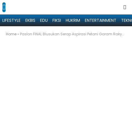
LIFESTYLE
EKBIS
EDU
FIKSI
HUKRIM
ENTERTAINMENT
TEKN
Home
»
Paslon FINAL Blusukan Serap Aspirasi Petani Garam Rakyat di Desa Karanganyar