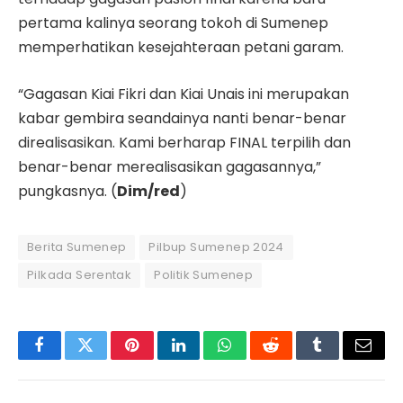
pertama kalinya seorang tokoh di Sumenep
memperhatikan kesejahteraan petani garam.
“Gagasan Kiai Fikri dan Kiai Unais ini merupakan
kabar gembira seandainya nanti benar-benar
direalisasikan. Kami berharap FINAL terpilih dan
benar-benar merealisasikan gagasannya,”
pungkasnya. (
Dim/red
)
Berita Sumenep
Pilbup Sumenep 2024
Pilkada Serentak
Politik Sumenep
Facebook
Twitter
Pinterest
LinkedIn
WhatsApp
Reddit
Tumblr
Email