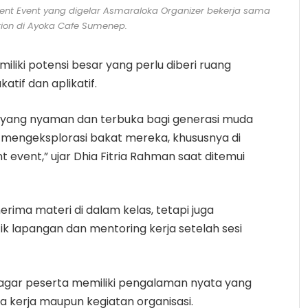
ent Event yang digelar Asmaraloka Organizer bekerja sama
ion di Ayoka Cafe Sumenep.
iki potensi besar yang perlu diberi ruang
tif dan aplikatif.
r yang nyaman dan terbuka bagi generasi muda
 mengeksplorasi bakat mereka, khususnya di
event,” ujar Dhia Fitria Rahman saat ditemui
rima materi di dalam kelas, tetapi juga
 lapangan dan mentoring kerja setelah sesi
 agar peserta memiliki pengalaman nyata yang
ia kerja maupun kegiatan organisasi.