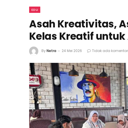
EDU
Asah Kreativitas, 
Kelas Kreatif unt
By
Netra
24 Mei 2026
Tidak ada komentar