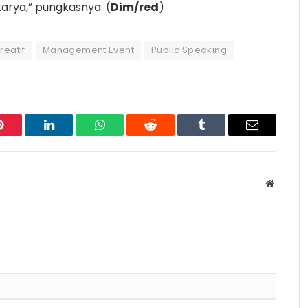
karya,” pungkasnya. (
Dim/red
)
reatif
Management Event
Public Speaking
Pinterest
LinkedIn
WhatsApp
Reddit
Tumblr
Email
Website