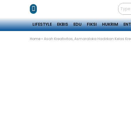
LIFESTYLE
EKBIS
EDU
FIKSI
HUKRIM
EN
Home
»
Asah Kreativitas, Asmaraloka Hadirkan Kelas K