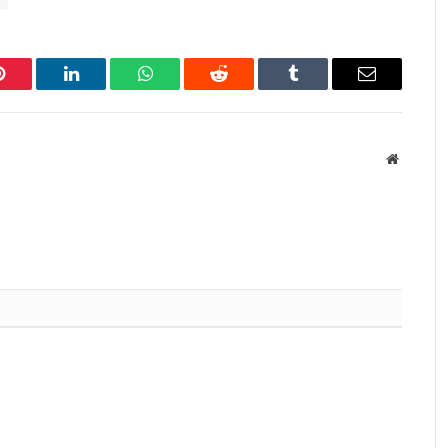
Pinterest
LinkedIn
WhatsApp
Reddit
Tumblr
Email
Website