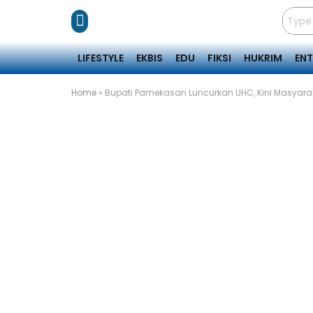
LIFESTYLE
EKBIS
EDU
FIKSI
HUKRIM
EN
Home
»
Bupati Pamekasan Luncurkan UHC, Kini Masyarak