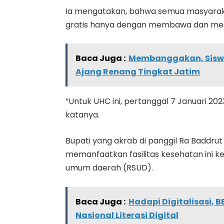
Ia mengatakan, bahwa semua masyarak
gratis hanya dengan membawa dan men
Baca Juga :
Membanggakan, Siswi 
Ajang Renang Tingkat Jatim
“Untuk UHC ini, pertanggal 7 Januari 2
katanya.
Bupati yang akrab di panggil Ra Baddru
memanfaatkan fasilitas kesehatan ini k
umum daerah (RSUD).
Baca Juga :
Hadapi Digitalisasi, 
Nasional Literasi Digital