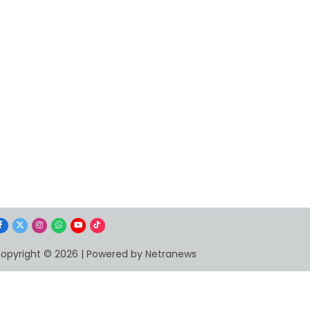
Facebook
X
Instagram
WhatsApp
YouTube
TikTok
(Twitter)
opyright © 2026 | Powered by Netranews