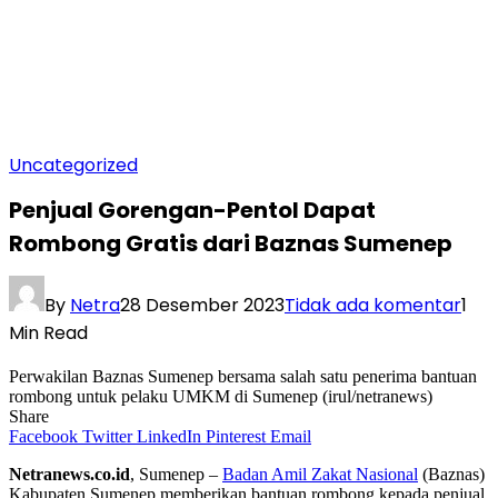
Uncategorized
Penjual Gorengan-Pentol Dapat
Rombong Gratis dari Baznas Sumenep
By
Netra
28 Desember 2023
Tidak ada komentar
1
Min Read
Perwakilan Baznas Sumenep bersama salah satu penerima bantuan
rombong untuk pelaku UMKM di Sumenep (irul/netranews)
Share
Facebook
Twitter
LinkedIn
Pinterest
Email
Netranews.co.id
, Sumenep –
Badan Amil Zakat Nasional
(Baznas)
Kabupaten Sumenep memberikan bantuan rombong kepada penjual