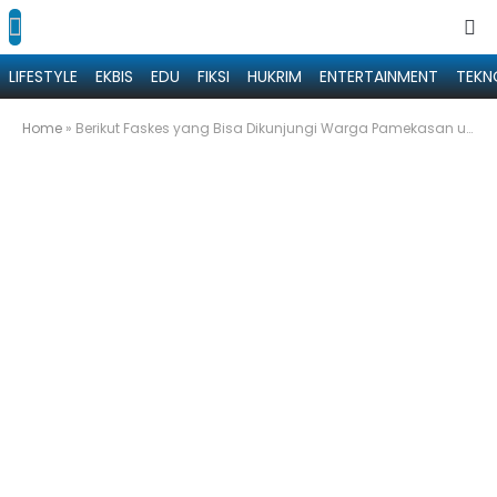
LIFESTYLE
EKBIS
EDU
FIKSI
HUKRIM
ENTERTAINMENT
TEKN
Home
»
Berikut Faskes yang Bisa Dikunjungi Warga Pamekasan untuk Berobat Gratis