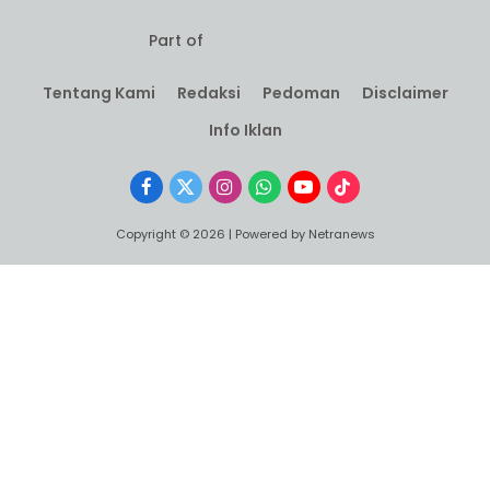
Part of
Tentang Kami
Redaksi
Pedoman
Disclaimer
Info Iklan
Facebook
X
Instagram
WhatsApp
YouTube
TikTok
(Twitter)
Copyright © 2026 | Powered by Netranews