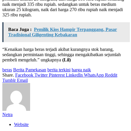
naik menjadi 335 ribu rupiah. sedangkan untuk beras medium
ukuran 25 kilogram, naik dari harga 270 ribu rupiah naik menjadi
325 ribu rupiah.
Baca Juga :
Pemilik Kios Hampir Terpanggang, Pasar
Tradisional Giligenting Kebakaran
“Kenaikan harga beras terjadi akibat kurangnya stok barang,
sedangkan permintaan tinggi, sehingga mengakibatkan sejumlah
pembeli mengeluh.” ungkapnya
(Lil)
beras
Berita Pamekasan
berita terkini
harga naik
Share.
Facebook
Twitter
Pinterest
LinkedIn
WhatsApp
Reddit
Tumblr
Email
Netra
Website