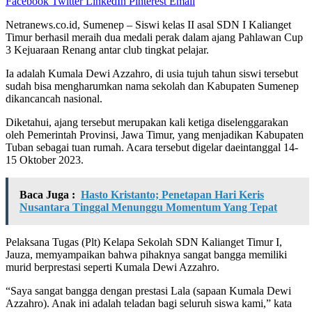
Facebook
Twitter
LinkedIn
Pinterest
Email
Netranews.co.id, Sumenep – Siswi kelas II asal SDN I Kalianget
Timur berhasil meraih dua medali perak dalam ajang Pahlawan Cup
3 Kejuaraan Renang antar club tingkat pelajar.
Ia adalah Kumala Dewi Azzahro, di usia tujuh tahun siswi tersebut
sudah bisa mengharumkan nama sekolah dan Kabupaten Sumenep
dikancancah nasional.
Diketahui, ajang tersebut merupakan kali ketiga diselenggarakan
oleh Pemerintah Provinsi, Jawa Timur, yang menjadikan Kabupaten
Tuban sebagai tuan rumah. Acara tersebut digelar daeintanggal 14-
15 Oktober 2023.
Baca Juga :
Hasto Kristanto; Penetapan Hari Keris
Nusantara Tinggal Menunggu Momentum Yang Tepat
Pelaksana Tugas (Plt) Kelapa Sekolah SDN Kalianget Timur I,
Jauza, memyampaikan bahwa pihaknya sangat bangga memiliki
murid berprestasi seperti Kumala Dewi Azzahro.
“Saya sangat bangga dengan prestasi Lala (sapaan Kumala Dewi
Azzahro). Anak ini adalah teladan bagi seluruh siswa kami,” kata