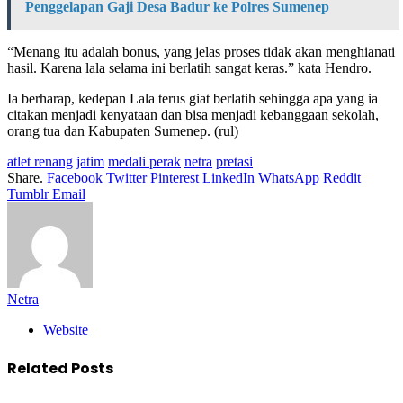
Penggelapan Gaji Desa Badur ke Polres Sumenep
“Menang itu adalah bonus, yang jelas proses tidak akan menghianati
hasil. Karena lala selama ini berlatih sangat keras.” kata Hendro.
Ia berharap, kedepan Lala terus giat berlatih sehingga apa yang ia
citakan menjadi kenyataan dan bisa menjadi kebanggaan sekolah,
orang tua dan Kabupaten Sumenep. (rul)
atlet renang
jatim
medali perak
netra
pretasi
Share.
Facebook
Twitter
Pinterest
LinkedIn
WhatsApp
Reddit
Tumblr
Email
Netra
Website
Related
Posts