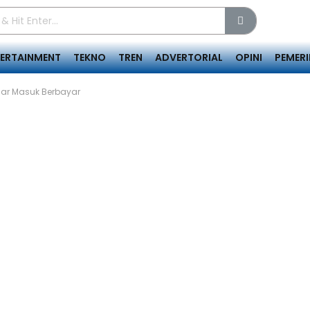
TERTAINMENT
TEKNO
TREN
ADVERTORIAL
OPINI
PEMER
uar Masuk Berbayar