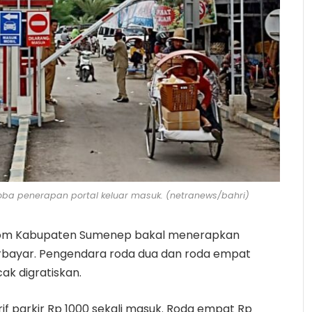
ba penerapan portal keluar masuk. (netranews/bahri)
nom Kabupaten Sumenep bakal menerapkan
erbayar. Pengendara roda dua dan roda empat
ak digratiskan.
if parkir Rp 1000 sekali masuk. Roda empat Rp