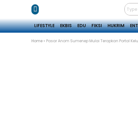
LIFESTYLE
EKBIS
EDU
FIKSI
HUKRIM
EN
Home
»
Pasar Anom Sumenep Mulai Terapkan Portal Kel