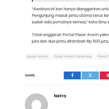
“Awalnya ini kan hanya dianggarkan untuk
Pengunjung masuk pintu utama terus ke
sudah ada portalnya semua,” kata Ibnu s
Total anggaran Portal Pasar Anom yakni di
juta dan dua pintu ditambah Rp 500 juta, j
pasar anom
Pasar Anom Sumenep
Pasar 
SHARE.
Facebook
Twitter
Netra