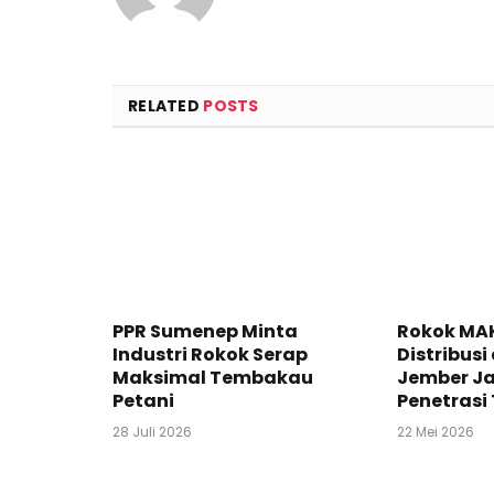
RELATED
POSTS
PPR Sumenep Minta
Rokok MA
Industri Rokok Serap
Distribusi
Maksimal Tembakau
Jember Ja
Petani
Penetrasi 
28 Juli 2026
22 Mei 2026