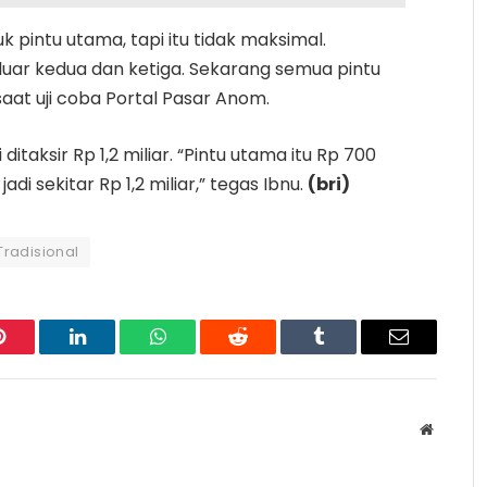
 pintu utama, tapi itu tidak maksimal.
luar kedua dan ketiga. Sekarang semua pintu
aat uji coba Portal Pasar Anom.
taksir Rp 1,2 miliar. “Pintu utama itu Rp 700
adi sekitar Rp 1,2 miliar,” tegas Ibnu.
(bri)
Tradisional
Pinterest
LinkedIn
WhatsApp
Reddit
Tumblr
Email
Website