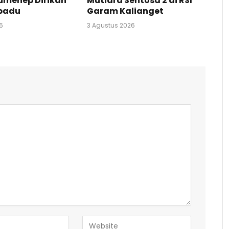
umenep Dirikan
Mutiara Sentosa 2 di RSI
rpadu
Garam Kalianget
6
3 Agustus 2026