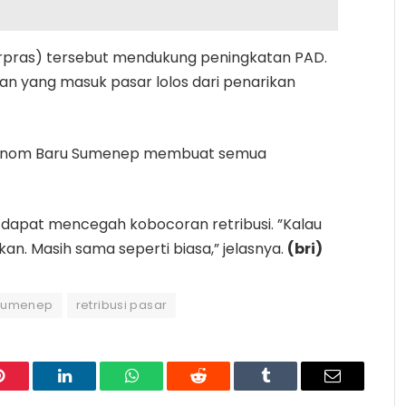
rpras) tersebut mendukung peningkatan PAD.
n yang masuk pasar lolos dari penarikan
ar Anom Baru Sumenep membuat semua
a dapat mencegah kobocoran retribusi. ”Kalau
ikan. Masih sama seperti biasa,” jelasnya.
(bri)
Sumenep
retribusi pasar
Pinterest
LinkedIn
WhatsApp
Reddit
Tumblr
Email