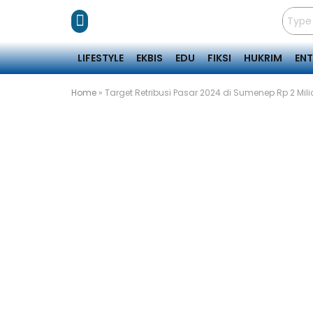
LIFESTYLE
EKBIS
EDU
FIKSI
HUKRIM
EN
Home
»
Target Retribusi Pasar 2024 di Sumenep Rp 2 Mili