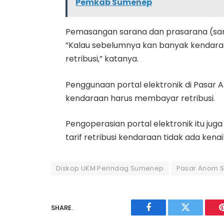
Pemkab Sumenep
Pemasangan sarana dan prasarana (sa
”Kalau sebelumnya kan banyak kendaraa
retribusi,” katanya.
Penggunaan portal elektronik di Pas
kendaraan harus membayar retribusi.
Pengoperasian portal elektronik itu jug
tarif retribusi kendaraan tidak ada kena
Diskop UKM Perindag Sumenep
Pasar Anom 
SHARE.
Facebook
Twitter