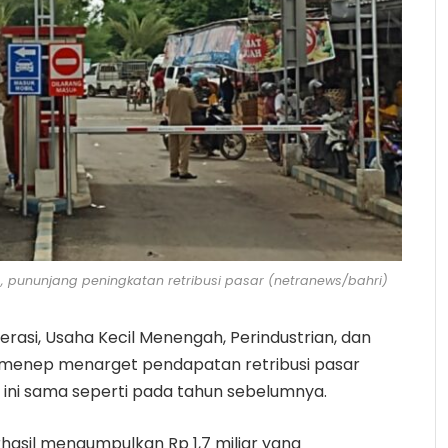
, pununjang peningkatan retribusi pasar (netranews/bahri)
erasi, Usaha Kecil Menengah, Perindustrian, dan
menep menarget pendapatan retribusi pasar
t ini sama seperti pada tahun sebelumnya.
rhasil mengumpulkan Rp 1,7 miliar yang