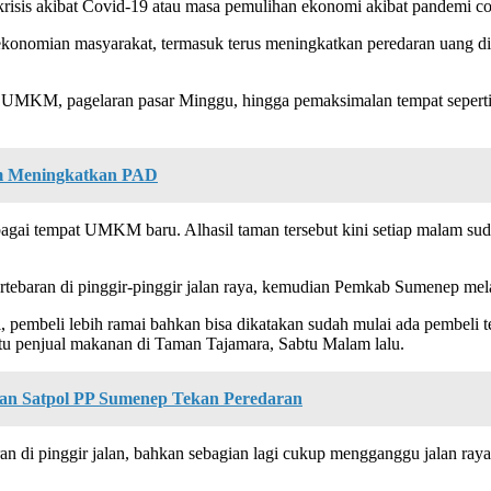
isis akibat Covid-19 atau masa pemulihan ekonomi akibat pandemi co
ekonomian masyarakat, termasuk terus meningkatkan peredaran uang d
 UMKM, pagelaran pasar Minggu, hingga pemaksimalan tempat seperti 
am Meningkatkan PAD
ebagai tempat UMKM baru. Alhasil taman tersebut kini setiap malam su
baran di pinggir-pinggir jalan raya, kemudian Pemkab Sumenep melaku
i, pembeli lebih ramai bahkan bisa dikatakan sudah mulai ada pembeli te
atu penjual makanan di Taman Tajamara, Sabtu Malam lalu.
dan Satpol PP Sumenep Tekan Peredaran
i pinggir jalan, bahkan sebagian lagi cukup mengganggu jalan raya bag