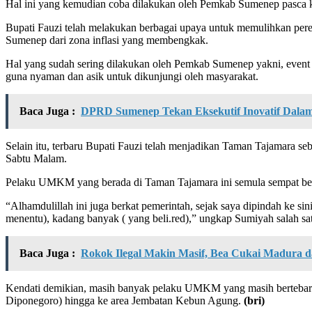
Hal ini yang kemudian coba dilakukan oleh Pemkab Sumenep pasca kr
Bupati Fauzi telah melakukan berbagai upaya untuk memulihkan per
Sumenep dari zona inflasi yang membengkak.
Hal yang sudah sering dilakukan oleh Pemkab Sumenep yakni, event
guna nyaman dan asik untuk dikunjungi oleh masyarakat.
Baca Juga :
DPRD Sumenep Tekan Eksekutif Inovatif Dal
Selain itu, terbaru Bupati Fauzi telah menjadikan Taman Tajamara s
Sabtu Malam.
Pelaku UMKM yang berada di Taman Tajamara ini semula sempat berte
“Alhamdulillah ini juga berkat pemerintah, sejak saya dipindah ke sin
menentu), kadang banyak ( yang beli.red),” ungkap Sumiyah salah s
Baca Juga :
Rokok Ilegal Makin Masif, Bea Cukai Madura 
Kendati demikian, masih banyak pelaku UMKM yang masih bertebaran d
Diponegoro) hingga ke area Jembatan Kebun Agung.
(bri)