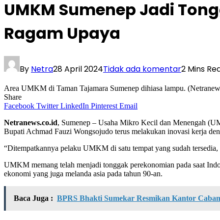
UMKM Sumenep Jadi Tongg
Ragam Upaya
By
Netra
28 April 2024
Tidak ada komentar
2 Mins Re
Area UMKM di Taman Tajamara Sumenep dihiasa lampu. (Netranew
Share
Facebook
Twitter
LinkedIn
Pinterest
Email
Netranews.co.id
, Sumenep – Usaha Mikro Kecil dan Menengah (UM
Bupati Achmad Fauzi Wongsojudo terus melakukan inovasi kerja d
“Ditempatkannya pelaku UMKM di satu tempat yang sudah tersedia, m
UMKM memang telah menjadi tonggak perekonomian pada saat Indonesi
ekonomi yang juga melanda asia pada tahun 90-an.
Baca Juga :
BPRS Bhakti Sumekar Resmikan Kantor Cabang