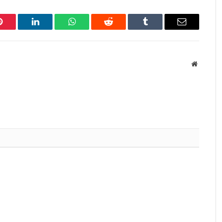
Pinterest
LinkedIn
WhatsApp
Reddit
Tumblr
Email
Website