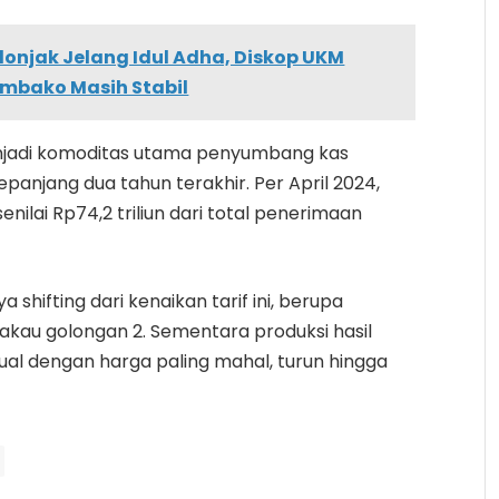
onjak Jelang Idul Adha, Diskop UKM
mbako Masih Stabil
menjadi komoditas utama penyumbang kas
epanjang dua tahun terakhir. Per April 2024,
nilai Rp74,2 triliun dari total penerimaan
ifting dari kenaikan tarif ini, berupa
akau golongan 2. Sementara produksi hasil
al dengan harga paling mahal, turun hingga