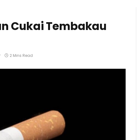
an Cukai Tembakau
r
2 Mins Read