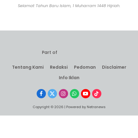
Selamat Tahun Baru Islam, 1 Muharram 1448 Hijriah.
Part of
Tentang Kami
Redaksi
Pedoman
Disclaimer
Info Iklan
Facebook
X
Instagram
WhatsApp
YouTube
TikTok
(Twitter)
Copyright © 2026 | Powered by Netranews