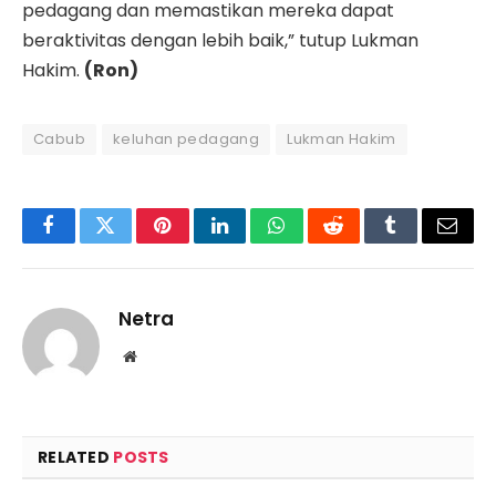
pedagang dan memastikan mereka dapat
beraktivitas dengan lebih baik,” tutup Lukman
Hakim.
(Ron)
Cabub
keluhan pedagang
Lukman Hakim
Facebook
Twitter
Pinterest
LinkedIn
WhatsApp
Reddit
Tumblr
Email
Netra
Website
RELATED
POSTS