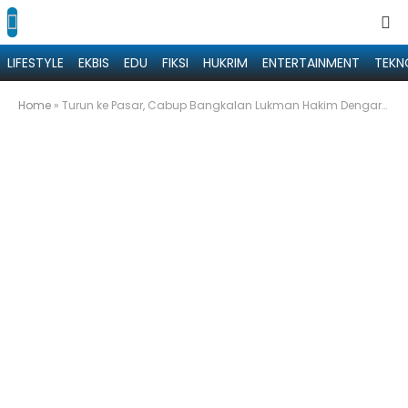
LIFESTYLE
EKBIS
EDU
FIKSI
HUKRIM
ENTERTAINMENT
TEKN
Home
»
Turun ke Pasar, Cabup Bangkalan Lukman Hakim Dengarkan Keluhan Pedagang