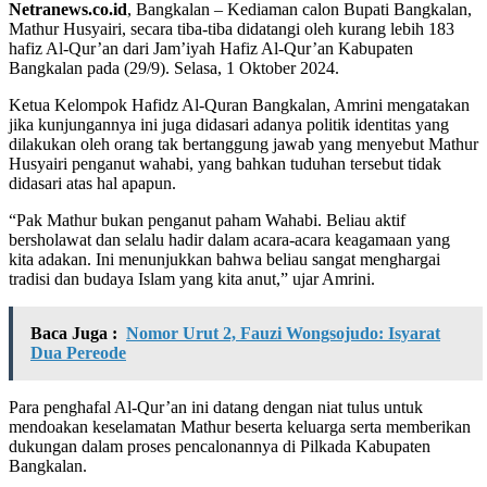
Netranews.co.id
, Bangkalan – Kediaman calon Bupati Bangkalan,
Mathur Husyairi, secara tiba-tiba didatangi oleh kurang lebih 183
hafiz Al-Qur’an dari Jam’iyah Hafiz Al-Qur’an Kabupaten
Bangkalan pada (29/9). Selasa, 1 Oktober 2024.
Ketua Kelompok Hafidz Al-Quran Bangkalan, Amrini mengatakan
jika kunjungannya ini juga didasari adanya politik identitas yang
dilakukan oleh orang tak bertanggung jawab yang menyebut Mathur
Husyairi penganut wahabi, yang bahkan tuduhan tersebut tidak
didasari atas hal apapun.
“Pak Mathur bukan penganut paham Wahabi. Beliau aktif
bersholawat dan selalu hadir dalam acara-acara keagamaan yang
kita adakan. Ini menunjukkan bahwa beliau sangat menghargai
tradisi dan budaya Islam yang kita anut,” ujar Amrini.
Baca Juga :
Nomor Urut 2, Fauzi Wongsojudo: Isyarat
Dua Pereode
Para penghafal Al-Qur’an ini datang dengan niat tulus untuk
mendoakan keselamatan Mathur beserta keluarga serta memberikan
dukungan dalam proses pencalonannya di Pilkada Kabupaten
Bangkalan.