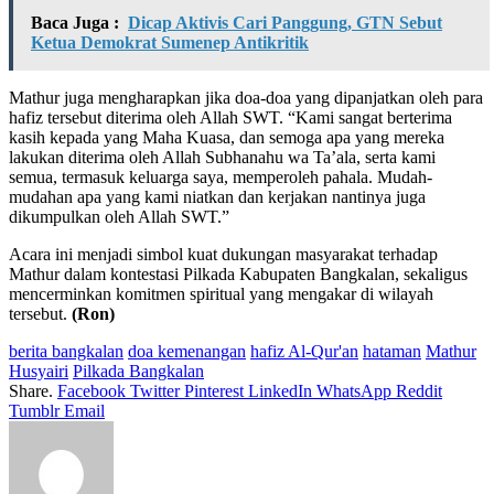
Baca Juga :
Dicap Aktivis Cari Panggung, GTN Sebut
Ketua Demokrat Sumenep Antikritik
Mathur juga mengharapkan jika doa-doa yang dipanjatkan oleh para
hafiz tersebut diterima oleh Allah SWT. “Kami sangat berterima
kasih kepada yang Maha Kuasa, dan semoga apa yang mereka
lakukan diterima oleh Allah Subhanahu wa Ta’ala, serta kami
semua, termasuk keluarga saya, memperoleh pahala. Mudah-
mudahan apa yang kami niatkan dan kerjakan nantinya juga
dikumpulkan oleh Allah SWT.”
Acara ini menjadi simbol kuat dukungan masyarakat terhadap
Mathur dalam kontestasi Pilkada Kabupaten Bangkalan, sekaligus
mencerminkan komitmen spiritual yang mengakar di wilayah
tersebut.
(Ron)
berita bangkalan
doa kemenangan
hafiz Al-Qur'an
hataman
Mathur
Husyairi
Pilkada Bangkalan
Share.
Facebook
Twitter
Pinterest
LinkedIn
WhatsApp
Reddit
Tumblr
Email