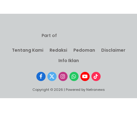
Part of
Tentang Kami
Redaksi
Pedoman
Disclaimer
Info Iklan
Facebook
X
Instagram
WhatsApp
YouTube
TikTok
(Twitter)
Copyright © 2026 | Powered by Netranews