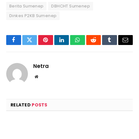
Berita Sumenep
DBHCHT Sumenep
Dinkes P2KB Sumenep
Facebook
Twitter
Pinterest
LinkedIn
WhatsApp
Reddit
Tumblr
Email
Netra
Website
RELATED
POSTS