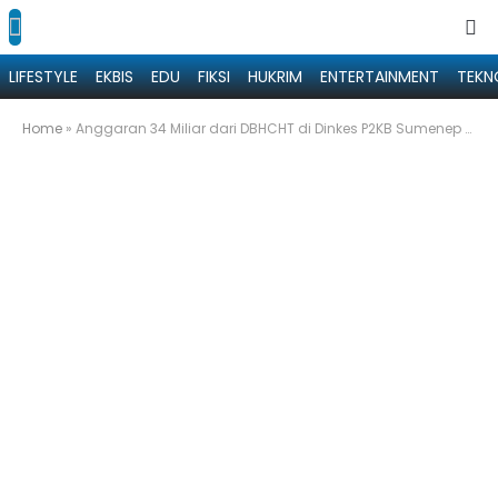
LIFESTYLE
EKBIS
EDU
FIKSI
HUKRIM
ENTERTAINMENT
TEKN
Home
»
Anggaran 34 Miliar dari DBHCHT di Dinkes P2KB Sumenep Telah Berjalan 62 Persen