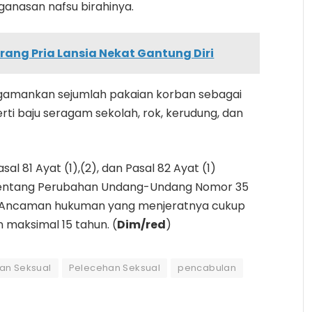
ganasan nafsu birahinya.
rang Pria Lansia Nekat Gantung Diri
engamankan sejumlah pakaian korban sebagai
erti baju seragam sekolah, rok, kerudung, dan
al 81 Ayat (1),(2), dan Pasal 82 Ayat (1)
tentang Perubahan Undang-Undang Nomor 35
k. Ancaman hukuman yang menjeratnya cukup
n maksimal 15 tahun. (
Dim/red
)
an Seksual
Pelecehan Seksual
pencabulan