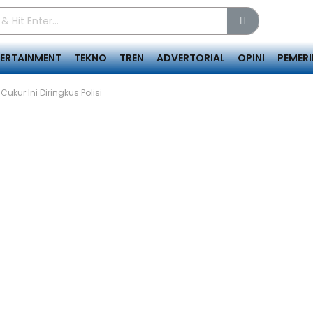
TERTAINMENT
TEKNO
TREN
ADVERTORIAL
OPINI
PEMER
ukur Ini Diringkus Polisi