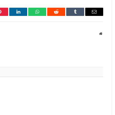
Pinterest
LinkedIn
WhatsApp
Reddit
Tumblr
Email
Website