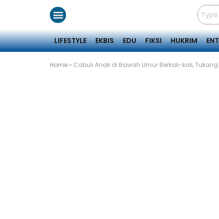
LIFESTYLE
EKBIS
EDU
FIKSI
HUKRIM
EN
Home
»
Cabuli Anak di Bawah Umur Berkali-kali, Tukang C