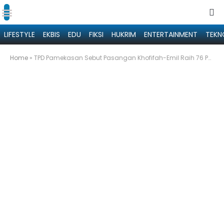
LIFESTYLE
EKBIS
EDU
FIKSI
HUKRIM
ENTERTAINMENT
TEKN
Home
»
TPD Pamekasan Sebut Pasangan Khofifah-Emil Raih 76 Persen Suara Pada Pilgub Jatim 2024