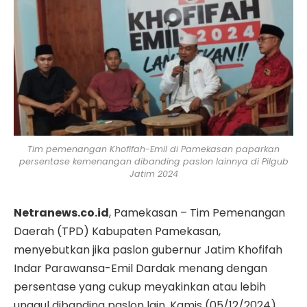
Tim pemenangan Khofifah-Emil di Pamekasan paparkan
persentase kemenangan dibanding paslon lainnya di Pilgub
Jatim 2024
Netranews.co.id
, Pamekasan – Tim Pemenangan
Daerah (TPD) Kabupaten Pamekasan,
menyebutkan jika paslon gubernur Jatim Khofifah
Indar Parawansa-Emil Dardak menang dengan
persentase yang cukup meyakinkan atau lebih
unggul dibanding paslon lain, Kamis (05/12/2024).