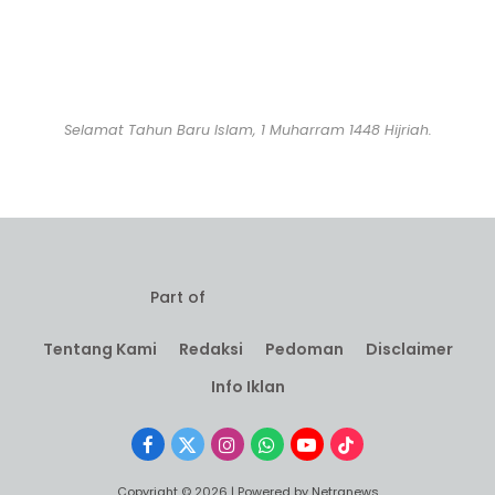
Selamat Tahun Baru Islam, 1 Muharram 1448 Hijriah.
Part of
Tentang Kami
Redaksi
Pedoman
Disclaimer
Info Iklan
Facebook
X
Instagram
WhatsApp
YouTube
TikTok
(Twitter)
Copyright © 2026 | Powered by Netranews