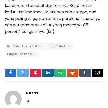
kecamatan tersebut diantaranya Kecamatan
kadur, Batumarmar, Palengaan dan Proppo, dan
yang paling tinggi persentase perolehan suaranya
ada di Kecamatan Kadur yang mencapai 85
persen,” pungkasnya.
(Lil)
Bumi Gerbang Salam
Khofifah-Emil
Pilgub Jatim 2024
Facebook
Twitter
Pinterest
LinkedIn
WhatsApp
Reddit
Tumblr
Email
Netra
Website