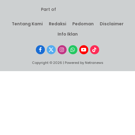
Part of
Tentang Kami
Redaksi
Pedoman
Disclaimer
Info Iklan
Facebook
X
Instagram
WhatsApp
YouTube
TikTok
(Twitter)
Copyright © 2026 | Powered by Netranews