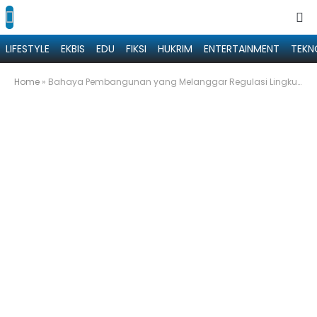
LIFESTYLE
EKBIS
EDU
FIKSI
HUKRIM
ENTERTAINMENT
TEKN
Home
»
Bahaya Pembangunan yang Melanggar Regulasi Lingkungan dan Penataan Ruang