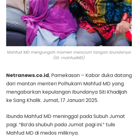
Mahfud MD mengungah momen mencium tangan ibundanya
(IG: mahfudMD)
Netranews.co.id
, Pamekasan – Kabar duka datang
dari mantan menteri Polhukam Mahfud MD yang
mengabarkan kepulangan Ibundanya Siti Khadijah
ke Sang Khalik. Jumat, 17 Januari 2025.
Ibunda Mahfud MD meninggal pada Subuh Jumat
pagi. “Ba’da shubuh pada Jumat pagi ini.” tulis
Mahfud MD di medos miliknya.