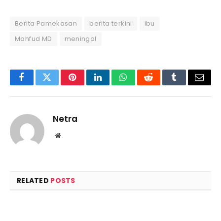
Berita Pamekasan
berita terkini
ibu
Mahfud MD
meningal
Facebook
Twitter
Pinterest
LinkedIn
WhatsApp
Reddit
Tumblr
Email
Netra
Website
RELATED
POSTS