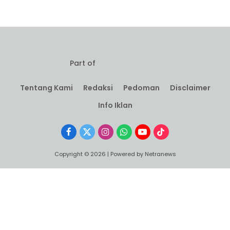
Part of
Tentang Kami
Redaksi
Pedoman
Disclaimer
Info Iklan
Facebook
X
Instagram
WhatsApp
YouTube
TikTok
(Twitter)
Copyright © 2026 | Powered by Netranews