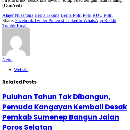
ini kita kritik, besok kita lawan,” tutup Fuad dengan nada lantang.
(
Cun/red
)
Alajer Nusantara
Berita Jakarta
Berita Polri
Polri
RUU Polri
Share.
Facebook
Twitter
Pinterest
LinkedIn
WhatsApp
Reddit
Tumblr
Email
Netra
Website
Related
Posts
Puluhan Tahun Tak Dibangun,
Pemuda Kangayan Kembali Desak
Pemkab Sumenep Bangun Jalan
Poros Selatan