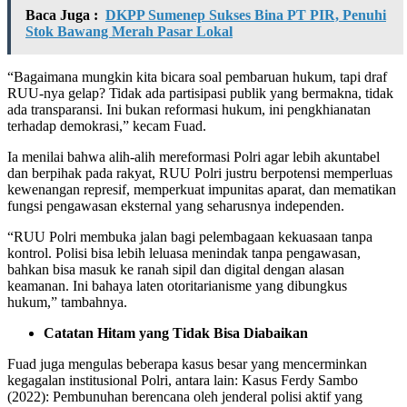
Baca Juga :
DKPP Sumenep Sukses Bina PT PIR, Penuhi
Stok Bawang Merah Pasar Lokal
“Bagaimana mungkin kita bicara soal pembaruan hukum, tapi draf
RUU-nya gelap? Tidak ada partisipasi publik yang bermakna, tidak
ada transparansi. Ini bukan reformasi hukum, ini pengkhianatan
terhadap demokrasi,” kecam Fuad.
Ia menilai bahwa alih-alih mereformasi Polri agar lebih akuntabel
dan berpihak pada rakyat, RUU Polri justru berpotensi memperluas
kewenangan represif, memperkuat impunitas aparat, dan mematikan
fungsi pengawasan eksternal yang seharusnya independen.
“RUU Polri membuka jalan bagi pelembagaan kekuasaan tanpa
kontrol. Polisi bisa lebih leluasa menindak tanpa pengawasan,
bahkan bisa masuk ke ranah sipil dan digital dengan alasan
keamanan. Ini bahaya laten otoritarianisme yang dibungkus
hukum,” tambahnya.
Catatan Hitam yang Tidak Bisa Diabaikan
Fuad juga mengulas beberapa kasus besar yang mencerminkan
kegagalan institusional Polri, antara lain: Kasus Ferdy Sambo
(2022): Pembunuhan berencana oleh jenderal polisi aktif yang