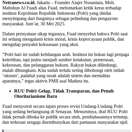
Netranews.co.id
, Jakarta – Founder Alajer Nusantara, Moh.
Mahshun Al Fuadi alias Fuad, melontarkan kritik keras terhadap
institusi Kepolisian Republik Indonesia (Polri) yang dinilai
menyimpang dari fungsinya sebagai pelindung dan pengayom
masyarakat. Jum’at, 30 Mei 2025.
Dalam pernyataan sikap tegasnya, Fuad menyebut bahwa Polri saat
ini sedang mengalami krisis moral, krisis kepercayaan publik, dan
mengidap penyakit kekuasaan yang akut.
“Polri hari ini sudah kehilangan arah. Institusi ini bukan lagi penjaga
ketertiban, tapi justru menjadi sumber ketakutan, pemerasan,
kekerasan, dan pelanggaran hukum. Rakyat bukan dilindungi,
malah dibungkam. Kita sudah terlalu sering dibohongi oleh istilah
‘oknum’, padahal yang rusak adalah sistem dan mentalitas
aparatnya,” tegas aktivis PMII asal Madura itu.
RUU Polri: Gelap, Tidak Transparan, dan Penuh
Otoritarianisme Baru
Fuad menyoroti secara tajam proses revisi Undang-Undang Polri
yang sedang berlangsung di Senayan. Menurutnya, draf RUU Polri
tidak pernah dibuka ke publik secara utuh, pembahasannya tertutup,
dan terkesan sengaja disembunyikan dari pantauan masyarakat sipil.