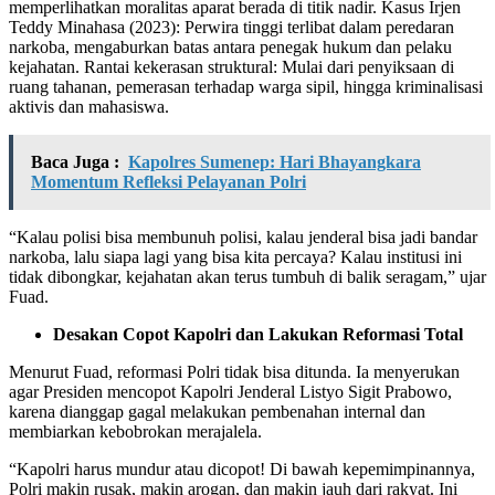
memperlihatkan moralitas aparat berada di titik nadir. Kasus Irjen
Teddy Minahasa (2023): Perwira tinggi terlibat dalam peredaran
narkoba, mengaburkan batas antara penegak hukum dan pelaku
kejahatan. Rantai kekerasan struktural: Mulai dari penyiksaan di
ruang tahanan, pemerasan terhadap warga sipil, hingga kriminalisasi
aktivis dan mahasiswa.
Baca Juga :
Kapolres Sumenep: Hari Bhayangkara
Momentum Refleksi Pelayanan Polri
“Kalau polisi bisa membunuh polisi, kalau jenderal bisa jadi bandar
narkoba, lalu siapa lagi yang bisa kita percaya? Kalau institusi ini
tidak dibongkar, kejahatan akan terus tumbuh di balik seragam,” ujar
Fuad.
Desakan Copot Kapolri dan Lakukan Reformasi Total
Menurut Fuad, reformasi Polri tidak bisa ditunda. Ia menyerukan
agar Presiden mencopot Kapolri Jenderal Listyo Sigit Prabowo,
karena dianggap gagal melakukan pembenahan internal dan
membiarkan kebobrokan merajalela.
“Kapolri harus mundur atau dicopot! Di bawah kepemimpinannya,
Polri makin rusak, makin arogan, dan makin jauh dari rakyat. Ini