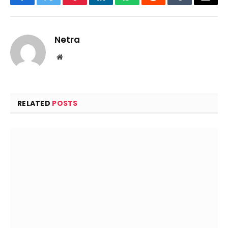
Facebook
Twitter
Pinterest
LinkedIn
WhatsApp
Reddit
Tumblr
Email
Netra
Website
RELATED
POSTS