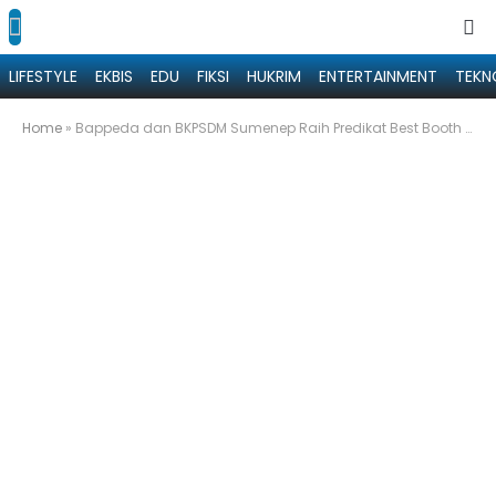
LIFESTYLE
EKBIS
EDU
FIKSI
HUKRIM
ENTERTAINMENT
TEKN
Home
»
Bappeda dan BKPSDM Sumenep Raih Predikat Best Booth di Madura Night Vaganza 2025