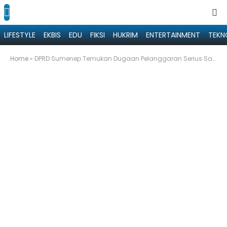
LIFESTYLE
EKBIS
EDU
FIKSI
HUKRIM
ENTERTAINMENT
TEKN
Home
»
DPRD Sumenep Temukan Dugaan Pelanggaran Serius Saat Sidak Tambak Udang