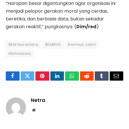
“Harapan besar digantungkan agar organisasi ini
menjadi pelopor gerakan moral yang cerdas,
beretika, dan berbasis data, bukan sekadar
gerakan reaktif,” pungkasnya. (
Dim/red
)
BEM Nusantara
BEMNUS
Bemnus Jatim
Mahasiswa
Facebook
Twitter
Pinterest
LinkedIn
WhatsApp
Reddit
Tumblr
Email
Netra
Website