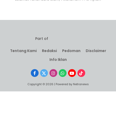
Part of
Tentang Kami
Redaksi
Pedoman
Disclaimer
Info Iklan
Facebook
X
Instagram
WhatsApp
YouTube
TikTok
(Twitter)
Copyright © 2026 | Powered by Netranews