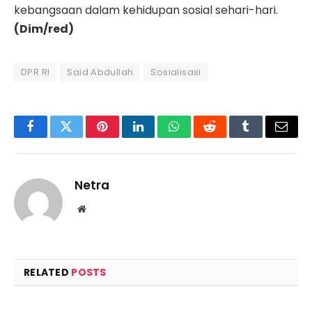
kebangsaan dalam kehidupan sosial sehari-hari.
(Dim/red)
DPR RI
Said Abdullah
Sosialisasi
Facebook
Twitter
Pinterest
LinkedIn
WhatsApp
Reddit
Tumblr
Email
Netra
Website
RELATED
POSTS