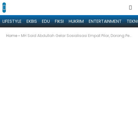
LIFESTYLE
EKBIS
EDU
FIKSI
HUKRIM
ENTERTAINMENT
TEKN
Home
»
MH Said Abdullah Gelar Sosialisasi Empat Pilar, Dorong Pemuda Madura Aktif Berdialog