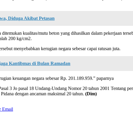
a, Diduga Akibat Petasan
a ditemukan kualitas/mutu beton yang dihasilkan dalam pekerjaan ters
dalah 200 kg/cm2.
rsebut menyebabkan kerugian negara sebesar capai ratusan juta.
njaga Kantibmas di Bulan Ramadan
ugian keuangan negara sebesar Rp. 201.189.959.” paparnya
subs Pasal 3 Jo pasal 18 Undang-Undang Nomor 20 tahun 2001 Tentang
H Pidana dengan ancaman maksimal 20 tahun.
(Dim)
r
Email