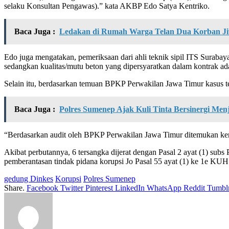
selaku Konsultan Pengawas).” kata AKBP Edo Satya Kentriko.
Baca Juga :
Ledakan di Rumah Warga Telan Dua Korban Jiw
Edo juga mengatakan, pemeriksaan dari ahli teknik sipil ITS Surabay
sedangkan kualitas/mutu beton yang dipersyaratkan dalam kontrak a
Selain itu, berdasarkan temuan BPKP Perwakilan Jawa Timur kasus te
Baca Juga :
Polres Sumenep Ajak Kuli Tinta Bersinergi Me
“Berdasarkan audit oleh BPKP Perwakilan Jawa Timur ditemukan ker
Akibat perbutannya, 6 tersangka dijerat dengan Pasal 2 ayat (1) 
pemberantasan tindak pidana korupsi Jo Pasal 55 ayat (1) ke 1e KU
gedung Dinkes
Korupsi
Polres Sumenep
Share.
Facebook
Twitter
Pinterest
LinkedIn
WhatsApp
Reddit
Tumbl