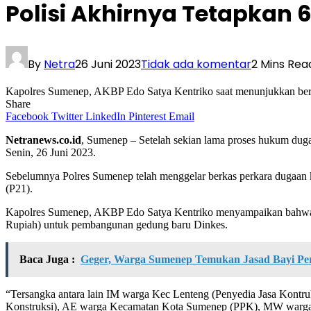
Polisi Akhirnya Tetapkan 
By
Netra
26 Juni 2023
Tidak ada komentar
2 Mins Rea
Kapolres Sumenep, AKBP Edo Satya Kentriko saat menunjukkan ber
Share
Facebook
Twitter
LinkedIn
Pinterest
Email
Netranews.co.id
, Sumenep – Setelah sekian lama proses hukum dug
Senin, 26 Juni 2023.
Sebelumnya Polres Sumenep telah menggelar berkas perkara dugaan 
(P21).
Kapolres Sumenep, AKBP Edo Satya Kentriko menyampaikan bahwa p
Rupiah) untuk pembangunan gedung baru Dinkes.
Baca Juga :
Geger, Warga Sumenep Temukan Jasad Bayi Pe
“Tersangka antara lain IM warga Kec Lenteng (Penyedia Jasa Kon
Konstruksi), AE warga Kecamatan Kota Sumenep (PPK), MW warga 