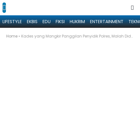
LIFESTYLE
EKBIS
EDU
FIKSI
HUKRIM
ENTERTAINMENT
TEKN
Home
»
Kades yang Mangkir Panggilan Penyidik Polres, Malah Didatangi Kapolres Sumenep untuk Bertamu