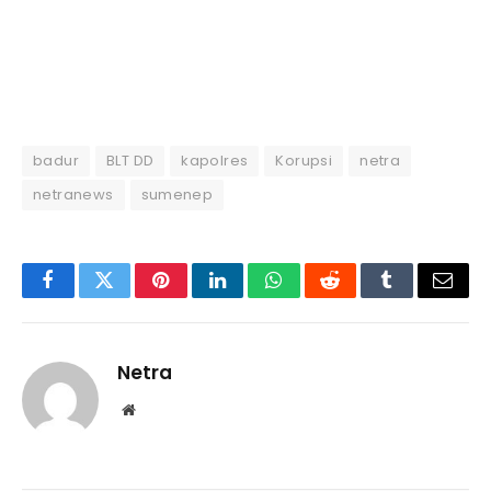
badur
BLT DD
kapolres
Korupsi
netra
netranews
sumenep
Facebook
Twitter
Pinterest
LinkedIn
WhatsApp
Reddit
Tumblr
Email
Netra
Website