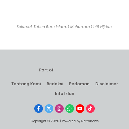
Selamat Tahun Baru Islam, 1 Muharram 1448 Hijriah.
Part of
Tentang Kami
Redaksi
Pedoman
Disclaimer
Info Iklan
Facebook
X
Instagram
WhatsApp
YouTube
TikTok
(Twitter)
Copyright © 2026 | Powered by Netranews