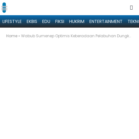
LIFESTYLE
EKBIS
EDU
FIKSI
HUKRIM
ENTERTAINMENT
TEKN
Home
»
Wabub Sumenep Optimis Keberadaan Pelabuhan Dungkek Bisa Mendongkrak Ekonomi Masyarakat