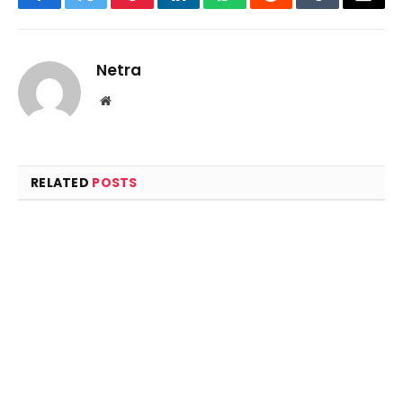
Facebook
Twitter
Pinterest
LinkedIn
WhatsApp
Reddit
Tumblr
Email
Netra
Website
RELATED
POSTS