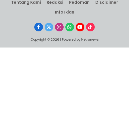
Tentang Kami
Redaksi
Pedoman
Disclaimer
Info Iklan
Facebook
X
Instagram
WhatsApp
YouTube
TikTok
(Twitter)
Copyright © 2026 | Powered by Netranews