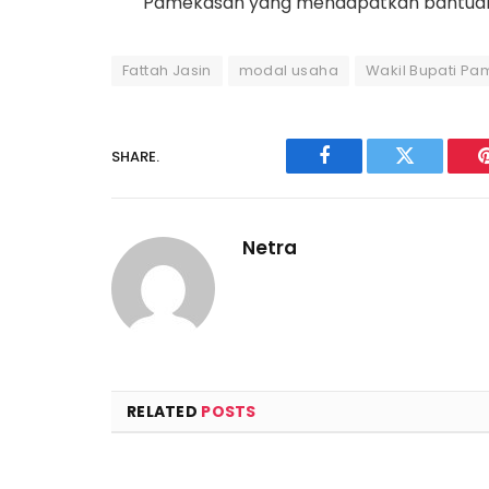
Pamekasan yang mendapatkan bantuan 
Fattah Jasin
modal usaha
Wakil Bupati P
SHARE.
Facebook
Twitter
Netra
RELATED
POSTS