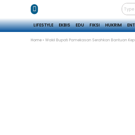
LIFESTYLE
EKBIS
EDU
FIKSI
HUKRIM
EN
Home
»
Wakil Bupati Pamekasan Serahkan Bantuan Kep