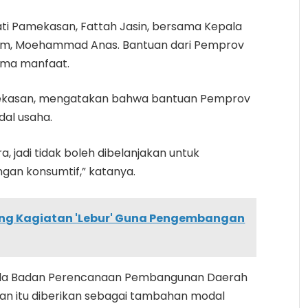
ati Pamekasan, Fattah Jasin, bersama Kepala
tim, Moehammad Anas. Bantuan dari Pemprov
ima manfaat.
mekasan, mengatakan bahwa bantuan Pemprov
al usaha.
, jadi tidak boleh dibelanjakan untuk
ngan konsumtif,” katanya.
ng Kagiatan 'Lebur' Guna Pengembangan
ala Badan Perencanaan Pembangunan Daerah
an itu diberikan sebagai tambahan modal