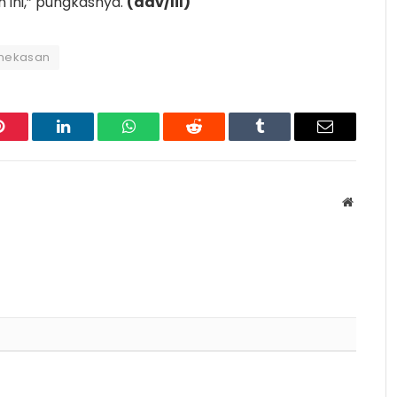
ini,” pungkasnya.
(adv/lil)
amekasan
Pinterest
LinkedIn
WhatsApp
Reddit
Tumblr
Email
Website