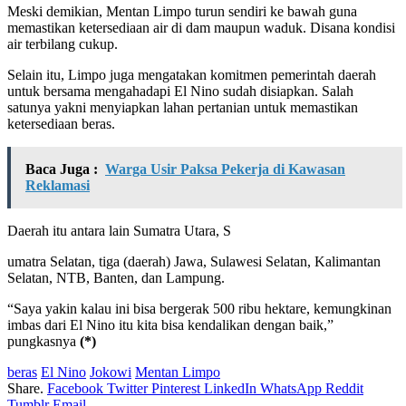
Meski demikian, Mentan Limpo turun sendiri ke bawah guna
memastikan ketersediaan air di dam maupun waduk. Disana kondisi
air terbilang cukup.
Selain itu, Limpo juga mengatakan komitmen pemerintah daerah
untuk bersama mengahadapi El Nino sudah disiapkan. Salah
satunya yakni menyiapkan lahan pertanian untuk memastikan
ketersediaan beras.
Baca Juga :
Warga Usir Paksa Pekerja di Kawasan
Reklamasi
Daerah itu antara lain Sumatra Utara, S
umatra Selatan, tiga (daerah) Jawa, Sulawesi Selatan, Kalimantan
Selatan, NTB, Banten, dan Lampung.
“Saya yakin kalau ini bisa bergerak 500 ribu hektare, kemungkinan
imbas dari El Nino itu kita bisa kendalikan dengan baik,”
pungkasnya
(*)
beras
El Nino
Jokowi
Mentan Limpo
Share.
Facebook
Twitter
Pinterest
LinkedIn
WhatsApp
Reddit
Tumblr
Email