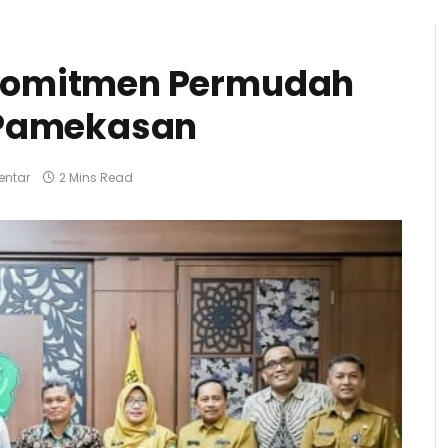
komitmen Permudah
 Pamekasan
entar
2 Mins Read