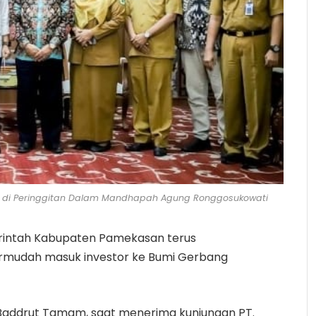
i di Peringgitan Dalam Mandhapah Agung Ronggosukowati
intah Kabupaten Pamekasan terus
mudah masuk investor ke Bumi Gerbang
 Baddrut Tamam, saat menerima kunjungan PT.