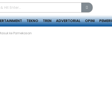
TERTAINMENT
TEKNO
TREN
ADVERTORIAL
OPINI
PEMER
 Masuk ke Pamekasan