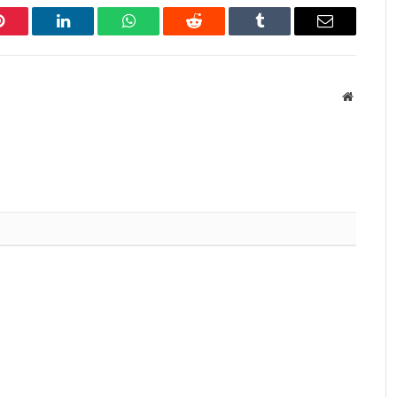
Pinterest
LinkedIn
WhatsApp
Reddit
Tumblr
Email
Website