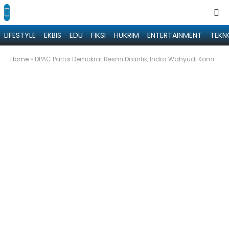
LIFESTYLE
EKBIS
EDU
FIKSI
HUKRIM
ENTERTAINMENT
TEKN
Home
»
DPAC Partai Demokrat Resmi Dilantik, Indra Wahyudi Komitmen Menangkan Prabowo-Gibran