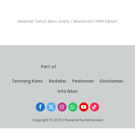
Selamat Tahun Baru Islam, 1 Muharram 1448 Hijriah.
Part of
Tentang Kami
Redaksi
Pedoman
Disclaimer
Info Iklan
Facebook
X
Instagram
WhatsApp
YouTube
TikTok
(Twitter)
Copyright © 2026 | Powered by Netranews