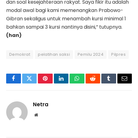
dan soal kesejahteraan rakyat. Saya fikir itu adalah
modal awal bagi kami memenangkan Prabowo-
Gibran sekaligus untuk menambah kursi minimal 1
bahkan sampai 3 kursi nantinya disini,” tutupnya.
(han)
Demokrat
pelatihan saksi
Pemilu 2024
Pilpres
Facebook
Twitter
Pinterest
LinkedIn
WhatsApp
Reddit
Tumblr
Email
Netra
Website