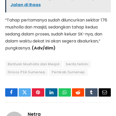
Jalan di Raas
“Tahap pertamanya sudah diluncurkan sekitar 176
musholla dan masjid, sedangkan tahap kedua
sedang dalam proses, sudah keluar SK-nya, dan
dalam waktu dekat ini akan segera disalurkan,”
pungkasnya.
(Adv/dim)
Bantuan Musholla dan Mesjid
berita terkini
Dinsos P3A Sumenep
Pemkab Sumenep
Facebook
Twitter
Pinterest
LinkedIn
WhatsApp
Reddit
Tumblr
Email
Netra