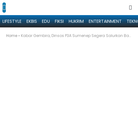
LIFESTYLE
EKBIS
EDU
FIKSI
HUKRIM
ENTERTAINMENT
TEKN
Home
»
Kabar Gembira, Dinsos P3A Sumenep Segera Salurkan Bantuan Tahap II Untuk Musholla dan Masjid