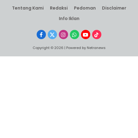
Tentang Kami
Redaksi
Pedoman
Disclaimer
Info Iklan
Facebook
X
Instagram
WhatsApp
YouTube
TikTok
(Twitter)
Copyright © 2026 | Powered by Netranews