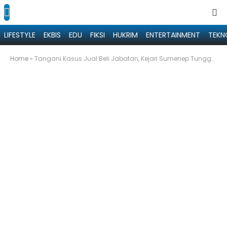
LIFESTYLE
EKBIS
EDU
FIKSI
HUKRIM
ENTERTAINMENT
TEKN
Home
»
Tangani Kasus Jual Beli Jabatan, Kejari Sumenep Tunggu Pelimpahan Tersangka