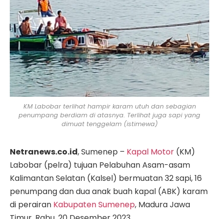
KM Labobar terlihat hampir karam utuh dan sebagian
penumpang berdiam di atasnya. Terlihat juga sapi yang
dimuat tenggelam (istimewa)
Netranews.co.id
, Sumenep –
Kapal Motor
(KM)
Labobar (pelra) tujuan Pelabuhan Asam-asam
Kalimantan Selatan (Kalsel) bermuatan 32 sapi, 16
penumpang dan dua anak buah kapal (ABK) karam
di perairan
Kabupaten Sumenep
, Madura Jawa
Timur. Rabu, 20 Desember 2023.