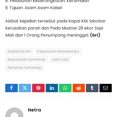
8. Pelabuhan keberangkatan: Keramaian
9. Tujuan: Asam Asam Kalsel
Akibat kejadian tersebut pada Kapal KM. labobar
kerusakan parah dan Pada Muatan 29 ekor Sapi
Mati dan 1 Orang Penumpang meninggal.
(bri)
Kapal karam
Kepulauan Masalembu
Kepulauan Sumenep
Laka Laut
Perairan Sumenep
Facebook
Twitter
Pinterest
LinkedIn
WhatsApp
Reddit
Tumblr
Email
Netra