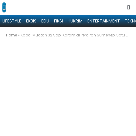
LIFESTYLE
EKBIS
EDU
FIKSI
HUKRIM
ENTERTAINMENT
TEKN
Home
»
Kapal Muatan 32 Sapi Karam di Perairan Sumenep, Satu Orang Meninggal