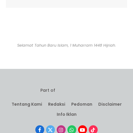
Selamat Tahun Baru Islam, 1 Muharram 1448 Hijriah.
Part of
Tentang Kami
Redaksi
Pedoman
Disclaimer
Info Iklan
Facebook
X
Instagram
WhatsApp
YouTube
TikTok