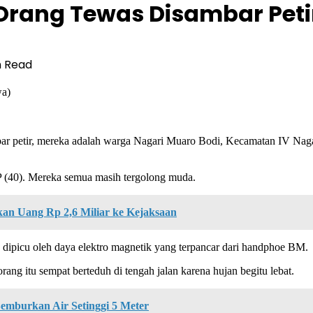
Orang Tewas Disambar Peti
n Read
wa)
ar petir, mereka adalah warga Nagari Muaro Bodi, Kecamatan IV Naga
P (40). Mereka semua masih tergolong muda.
an Uang Rp 2,6 Miliar ke Kejaksaan
 dipicu oleh daya elektro magnetik yang terpancar dari handphoe BM.
ng itu sempat berteduh di tengah jalan karena hujan begitu lebat.
Semburkan Air Setinggi 5 Meter