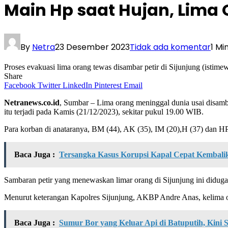
Main Hp saat Hujan, Lima 
By
Netra
23 Desember 2023
Tidak ada komentar
1 Mi
Proses evakuasi lima orang tewas disambar petir di Sijunjung (istime
Share
Facebook
Twitter
LinkedIn
Pinterest
Email
Netranews.co.id
, Sumbar – Lima orang meninggal dunia usai disamb
itu terjadi pada Kamis (21/12/2023), sekitar pukul 19.00 WIB.
Para korban di anataranya, BM (44), AK (35), IM (20),H (37) dan H
Baca Juga :
Tersangka Kasus Korupsi Kapal Cepat Kembalik
Sambaran petir yang menewaskan limar orang di Sijunjung ini diduga
Menurut keterangan Kapolres Sijunjung, AKBP Andre Anas, kelima ora
Baca Juga :
Sumur Bor yang Keluar Api di Batuputih, Kini 