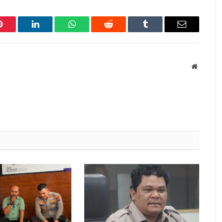
Pinterest
LinkedIn
WhatsApp
Reddit
Tumblr
Email
Website