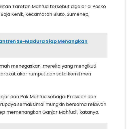
ilitan Taretan Mahfud tersebut digelar di Posko
aja Kenik, Kecamatan Bluto, Sumenep,
santren Se-Madura Siap Menangkan
remah menegaskan, mereka yang mengikuti
yarakat akar rumput dan solid komitmen
njar dan Pak Mahfud sebagai Presiden dan
berupaya semaksimal mungkin bersama relawan
enep memenangkan Ganjar Mahfud”, katanya.