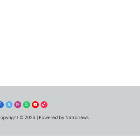
Facebook
X
Instagram
WhatsApp
YouTube
TikTok
(Twitter)
opyright © 2026 | Powered by Netranews