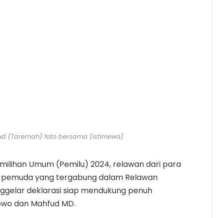
ud (Taremah) foto bersama (istimewa)
milihan Umum (Pemilu) 2024, relawan dari para
an pemuda yang tergabung dalam Relawan
ggelar deklarasi siap mendukung penuh
owo dan Mahfud MD.