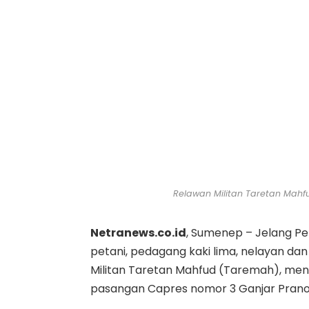
Relawan Militan Taretan Mahf
Netranews.co.id
, Sumenep – Jelang Pe
petani, pedagang kaki lima, nelayan d
Militan Taretan Mahfud (Taremah), men
pasangan Capres nomor 3 Ganjar Pran