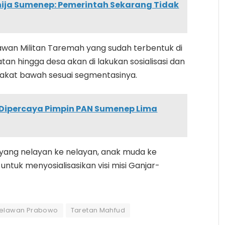
Unija Sumenep: Pemerintah Sekarang Tidak
awan Militan Taremah yang sudah terbentuk di
tan hingga desa akan di lakukan sosialisasi dan
akat bawah sesuai segmentasinya.
i Dipercaya Pimpin PAN Sumenep Lima
 yang nelayan ke nelayan, anak muda ke
 untuk menyosialisasikan visi misi Ganjar-
relawan Prabowo
Taretan Mahfud