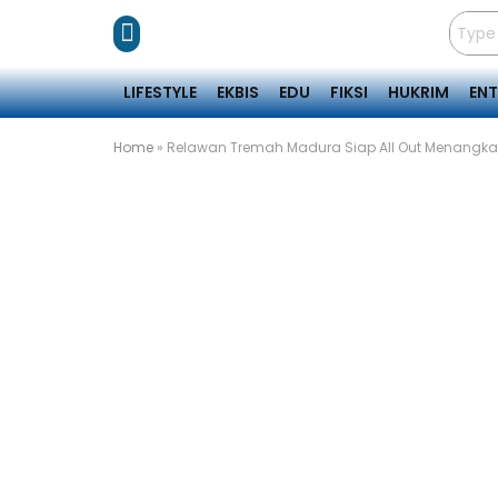
LIFESTYLE
EKBIS
EDU
FIKSI
HUKRIM
EN
Home
»
Relawan Tremah Madura Siap All Out Menangk