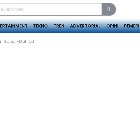
TERTAINMENT
TEKNO
TREN
ADVERTORIAL
OPINI
PEMER
an Ganjar-Mahfud