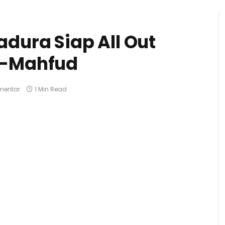
dura Siap All Out
r-Mahfud
mentar
1 Min Read