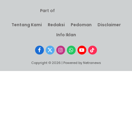
Part of
Tentang Kami
Redaksi
Pedoman
Disclaimer
Info Iklan
Facebook
X
Instagram
WhatsApp
YouTube
TikTok
(Twitter)
Copyright © 2026 | Powered by Netranews