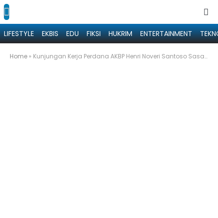
LIFESTYLE
EKBIS
EDU
FIKSI
HUKRIM
ENTERTAINMENT
TEKN
Home
»
Kunjungan Kerja Perdana AKBP Henri Noveri Santoso Sasar KPU Sumenep