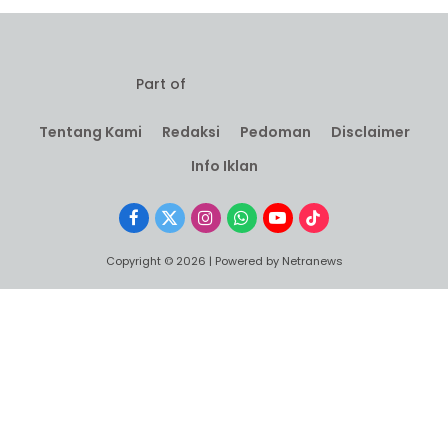
Part of
Tentang Kami
Redaksi
Pedoman
Disclaimer
Info Iklan
Facebook
X
Instagram
WhatsApp
YouTube
TikTok
(Twitter)
Copyright © 2026 | Powered by Netranews