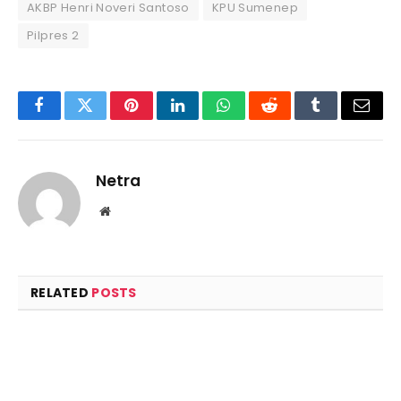
AKBP Henri Noveri Santoso
KPU Sumenep
Pilpres 2
Facebook
Twitter
Pinterest
LinkedIn
WhatsApp
Reddit
Tumblr
Email
Netra
Website
RELATED
POSTS