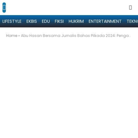
LIFESTYLE
EKBIS
EDU
FIKSI
HUKRIM
ENTERTAINMENT
TEKN
Home
»
Abu Hasan Bersama Jurnalis Bahas Pilkada 2024: Pengabdian dan Dunia Politik