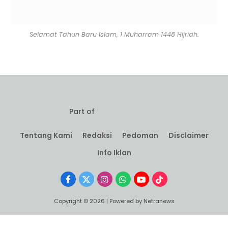
Selamat Tahun Baru Islam, 1 Muharram 1448 Hijriah.
Part of
Tentang Kami
Redaksi
Pedoman
Disclaimer
Info Iklan
Facebook
X
Instagram
WhatsApp
YouTube
TikTok
(Twitter)
Copyright © 2026 | Powered by Netranews