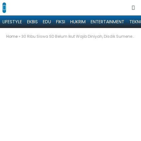
LIFESTYLE
EKBIS
EDU
FIKSI
HUKRIM
ENTERTAINMENT
TEKN
Home
»
30 Ribu Siswa SD Belum Ikut Wajib Diniyah, Disdik Sumenep Evaluasi Pelaksanaan hingga Sanksi