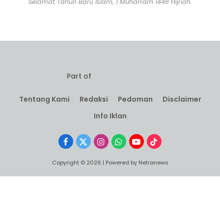
Selamat Tahun Baru Islam, 1 Muharram 1448 Hijriah.
Part of
Tentang Kami
Redaksi
Pedoman
Disclaimer
Info Iklan
Facebook
X
Instagram
WhatsApp
YouTube
TikTok
(Twitter)
Copyright © 2026 | Powered by Netranews