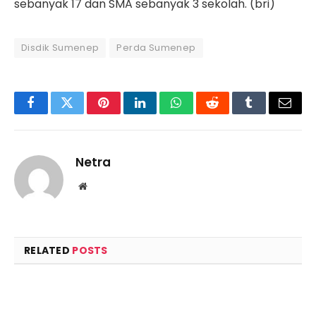
sebanyak 17 dan SMA sebanyak 3 sekolah. (bri)
Disdik Sumenep
Perda Sumenep
Facebook
Twitter
Pinterest
LinkedIn
WhatsApp
Reddit
Tumblr
Email
Netra
Website
RELATED
POSTS