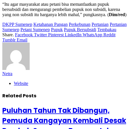
“Itu agar masyarakat atau petani bisa memanfaatkan pupuk
bersubsidi dan mengurangi pembelian pupuk non subsidi, karena
yang non subsidi itu harganya lebih mahal,” pungkasnya. (
Dim/red
)
DKPP Sumenep
Ketahanan Pangan
Perkebunan
Pertanian
Pertanian
Sumenep
Petani Sumenep
Pupuk
Pupuk Bersubsidi
Tembakau
Share.
Facebook
Twitter
Pinterest
LinkedIn
WhatsApp
Reddit
Tumblr
Email
Netra
Website
Related
Posts
Puluhan Tahun Tak Dibangun,
Pemuda Kangayan Kembali Desak