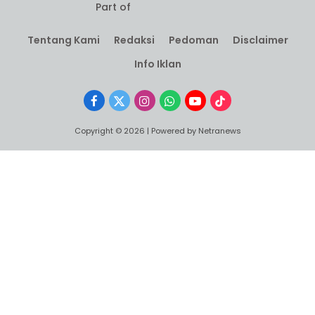
Part of
Tentang Kami
Redaksi
Pedoman
Disclaimer
Info Iklan
Facebook
X
Instagram
WhatsApp
YouTube
TikTok
(Twitter)
Copyright © 2026 | Powered by Netranews