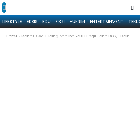
LIFESTYLE
EKBIS
EDU
FIKSI
HUKRIM
ENTERTAINMENT
TEKN
Home
»
Mahasiswa Tuding Ada Indikasi Pungli Dana BOS, Disdik Sumenep: Silahkan Laporkan