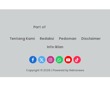
Part of
Tentang Kami
Redaksi
Pedoman
Disclaimer
Info Iklan
Facebook
X
Instagram
WhatsApp
YouTube
TikTok
(Twitter)
Copyright © 2026 | Powered by Netranews