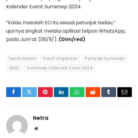
Kalender Event Sumenep 2024.
“Kalau masalah EO itu sesuai petunjuk beliau,”
ujarnya singkat melalui aplikasi telpon WhatsApp,
pada Jum’at (06/9/).
(Dim/red)
berita terkini
Event Organizer
Pemkab Sumenep
SMSI
Sumenep Calendar Event 2024
Facebook
Twitter
Pinterest
LinkedIn
WhatsApp
Reddit
Tumblr
Email
Netra
Website