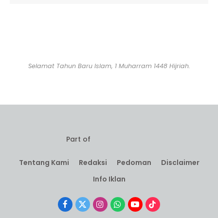
Selamat Tahun Baru Islam, 1 Muharram 1448 Hijriah.
Part of
Tentang Kami
Redaksi
Pedoman
Disclaimer
Info Iklan
Facebook
X
Instagram
WhatsApp
YouTube
TikTok