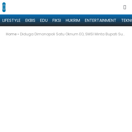
LIFESTYLE
EKBIS
EDU
FIKSI
HUKRIM
ENTERTAINMENT
TEKN
Home
»
Diduga Dimonopoli Satu Oknum EO, SMSI Minta Bupati Sumenep Evaluasi Kalender Event 2024