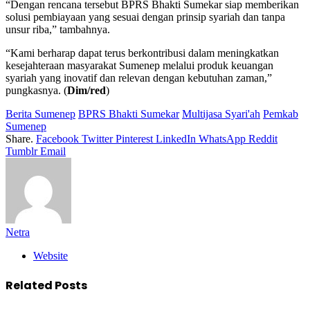
“Dengan rencana tersebut BPRS Bhakti Sumekar siap memberikan
solusi pembiayaan yang sesuai dengan prinsip syariah dan tanpa
unsur riba,” tambahnya.
“Kami berharap dapat terus berkontribusi dalam meningkatkan
kesejahteraan masyarakat Sumenep melalui produk keuangan
syariah yang inovatif dan relevan dengan kebutuhan zaman,”
pungkasnya. (
Dim/red
)
Berita Sumenep
BPRS Bhakti Sumekar
Multijasa Syari'ah
Pemkab
Sumenep
Share.
Facebook
Twitter
Pinterest
LinkedIn
WhatsApp
Reddit
Tumblr
Email
Netra
Website
Related
Posts