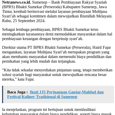
Netranews.co.id
, Sumenep – Bank Pembiayaan Rakyat Syariah
(BPRS) Bhakti Sumekar (Perseroda) Kabupaten Sumenep, Jawa
Timur, kembali berinovasi melalui layanan pembiayaan Multijasa
Syari’ah sebagai komitmen dalam mewujudkan Bismillah Melayani.
Rabu, 25 September 2024.
Sebagai lembaga pembiayaan, BPRS Bhakti Sumekar terus
meningkatkan layanannya demi memudahkan masyarakat dalam hal
pembiayaan keuangan dengan berprinsip syari’ah.
Direktur utama PT BPRS Bhakti Sumekar (Perseroda), Hairil Fajar
mengatakan, layanan Multijasa Syari’ah merupakan program yang
akan membantu masyarakat dalam memenuhi biaya pendidikan dan
pernikahan yang lebih mudah dan terjangkau.
“Kita tidak sekadar menyediakan pinjaman uang, tetapi memberikan
solusi syariah bagi masyarakat untuk mewujudkan rencana besar
mereka,” kata Fajar.
Baca Juga :
Ikuti JJS Perjuangan Ganjar-Mahfud dan
Festival Kuliner Tradisional di Sumenep
Ia menjelaskan, program ini bertujuan untuk memfasilitasi
kebutuhan masyarakat dalam biaya pendidikan, seperti biaya masuk