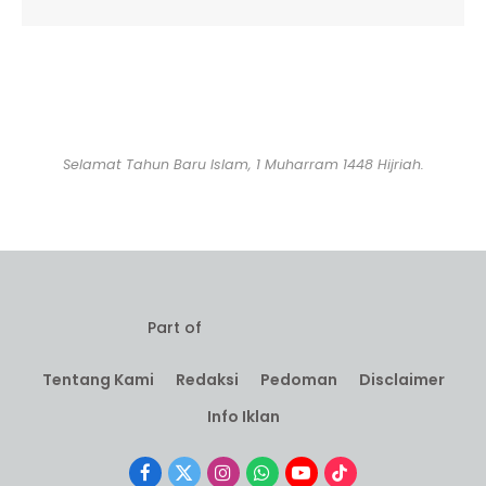
Selamat Tahun Baru Islam, 1 Muharram 1448 Hijriah.
Part of
Tentang Kami
Redaksi
Pedoman
Disclaimer
Info Iklan
Facebook
X
Instagram
WhatsApp
YouTube
TikTok