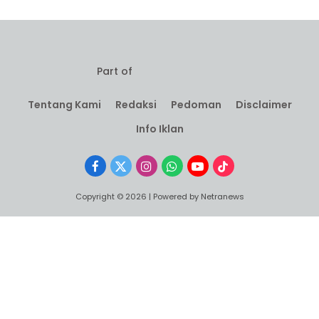
Part of
Tentang Kami
Redaksi
Pedoman
Disclaimer
Info Iklan
Facebook
X
Instagram
WhatsApp
YouTube
TikTok
(Twitter)
Copyright © 2026 | Powered by Netranews