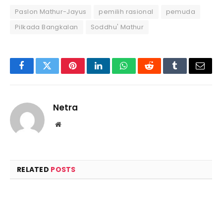
Paslon Mathur-Jayus
pemilih rasional
pemuda
Pilkada Bangkalan
Soddhu' Mathur
Facebook
Twitter
Pinterest
LinkedIn
WhatsApp
Reddit
Tumblr
Email
Netra
Website
RELATED
POSTS