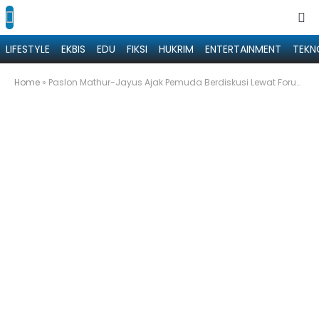
LIFESTYLE
EKBIS
EDU
FIKSI
HUKRIM
ENTERTAINMENT
TEKN
Home
»
Paslon Mathur-Jayus Ajak Pemuda Berdiskusi Lewat Forum ‘Soddhu’ Mathur’