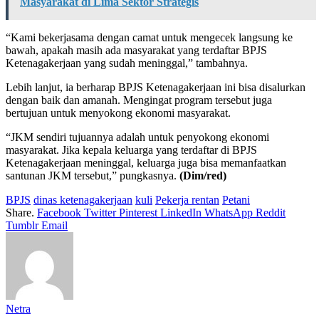
Masyarakat di Lima Sektor Strategis
“Kami bekerjasama dengan camat untuk mengecek langsung ke
bawah, apakah masih ada masyarakat yang terdaftar BPJS
Ketenagakerjaan yang sudah meninggal,” tambahnya.
Lebih lanjut, ia berharap BPJS Ketenagakerjaan ini bisa disalurkan
dengan baik dan amanah. Mengingat program tersebut juga
bertujuan untuk menyokong ekonomi masyarakat.
“JKM sendiri tujuannya adalah untuk penyokong ekonomi
masyarakat. Jika kepala keluarga yang terdaftar di BPJS
Ketenagakerjaan meninggal, keluarga juga bisa memanfaatkan
santunan JKM tersebut,” pungkasnya.
(Dim/red)
BPJS
dinas ketenagakerjaan
kuli
Pekerja rentan
Petani
Share.
Facebook
Twitter
Pinterest
LinkedIn
WhatsApp
Reddit
Tumblr
Email
Netra