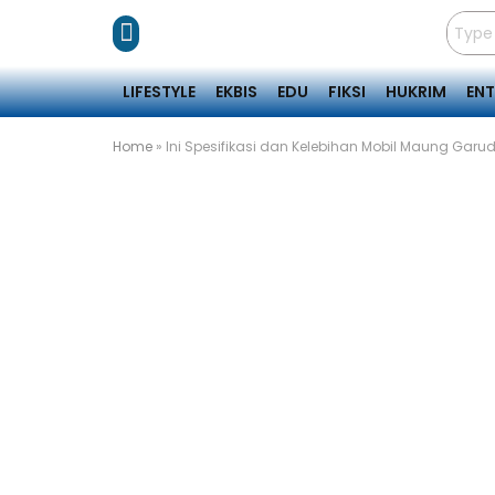
LIFESTYLE
EKBIS
EDU
FIKSI
HUKRIM
EN
Home
»
Ini Spesifikasi dan Kelebihan Mobil Maung Gar