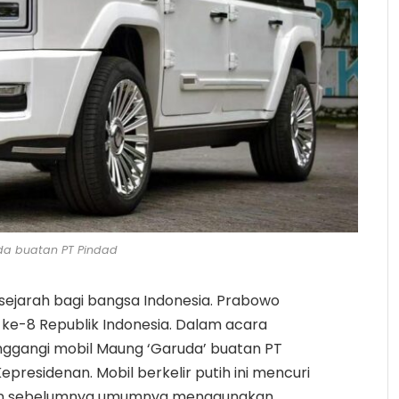
da buatan PT Pindad
ejarah bagi bangsa Indonesia. Prabowo
n ke-8 Republik Indonesia. Dalam acara
nggangi mobil Maung ‘Garuda’ buatan PT
Kepresidenan. Mobil berkelir putih ini mencuri
den sebelumnya umumnya menggunakan