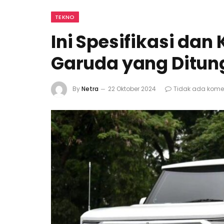
TEKNO
Ini Spesifikasi da
Garuda yang Ditun
By
Netra
22 Oktober 2024
Tidak ada kome