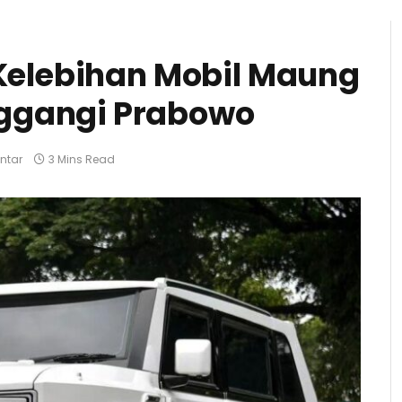
n Kelebihan Mobil Maung
ggangi Prabowo
ntar
3 Mins Read