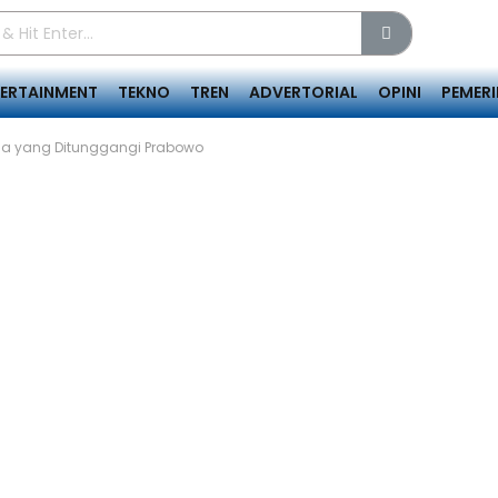
TERTAINMENT
TEKNO
TREN
ADVERTORIAL
OPINI
PEMER
uda yang Ditunggangi Prabowo