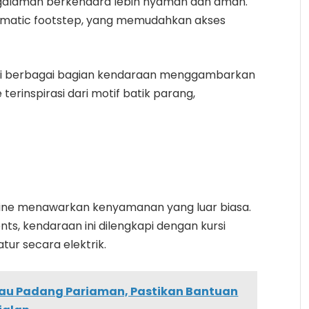
engalaman berkendara lebih nyaman dan aman.
tomatic footstep, yang memudahkan akses
g di berbagai bagian kendaraan menggambarkan
terinspirasi dari motif batik parang,
usine menawarkan kenyamanan yang luar biasa.
ts, kendaraan ini dilengkapi dengan kursi
ur secara elektrik.
jau Padang Pariaman, Pastikan Bantuan