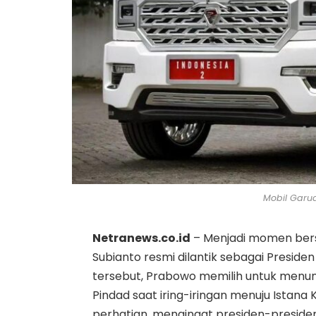
Mobil Garu
Netranews.co.id
– Menjadi momen bers
Subianto resmi dilantik sebagai Preside
tersebut, Prabowo memilih untuk menu
Pindad saat iring-iringan menuju Istana 
perhatian, mengingat presiden-presi