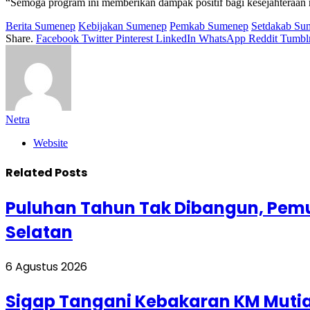
“Semoga program ini memberikan dampak positif bagi kesejahteraan
Berita Sumenep
Kebijakan Sumenep
Pemkab Sumenep
Setdakab Su
Share.
Facebook
Twitter
Pinterest
LinkedIn
WhatsApp
Reddit
Tumbl
Netra
Website
Related
Posts
Puluhan Tahun Tak Dibangun, Pem
Selatan
6 Agustus 2026
Sigap Tangani Kebakaran KM Mutia