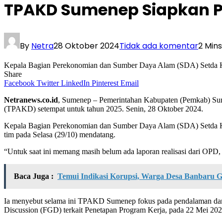
TPAKD Sumenep Siapkan Pro
By
Netra
28 Oktober 2024
Tidak ada komentar
2 Min
Kepala Bagian Perekonomian dan Sumber Daya Alam (SDA) Setda 
Share
Facebook
Twitter
LinkedIn
Pinterest
Email
Netranews.co.id
, Sumenep – Pemerintahan Kabupaten (Pemkab) Sum
(TPAKD) setempat untuk tahun 2025. Senin, 28 Oktober 2024.
Kepala Bagian Perekonomian dan Sumber Daya Alam (SDA) Setda Kab
tim pada Selasa (29/10) mendatang.
“Untuk saat ini memang masih belum ada laporan realisasi dari OPD,
Baca Juga :
Temui Indikasi Korupsi, Warga Desa Banbaru 
Ia menyebut selama ini TPAKD Sumenep fokus pada pendalaman dan eval
Discussion (FGD) terkait Penetapan Program Kerja, pada 22 Mei 2024