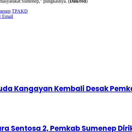
 masyarakat Sumenep,” pungkasnya. (
Dim/red
)
menep
TPAKD
r
Email
uda Kangayan Kembali Desak Pemk
ra Sentosa 2, Pemkab Sumenep Diri